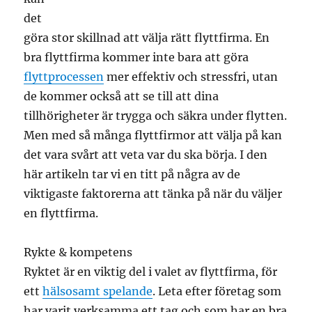
det
göra stor skillnad att välja rätt flyttfirma. En
bra flyttfirma kommer inte bara att göra
flyttprocessen
mer effektiv och stressfri, utan
de kommer också att se till att dina
tillhörigheter är trygga och säkra under flytten.
Men med så många flyttfirmor att välja på kan
det vara svårt att veta var du ska börja. I den
här artikeln tar vi en titt på några av de
viktigaste faktorerna att tänka på när du väljer
en flyttfirma.
Rykte & kompetens
Ryktet är en viktig del i valet av flyttfirma, för
ett
hälsosamt spelande
. Leta efter företag som
har varit verksamma ett tag och som har en bra