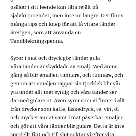
osäker i sitt leende kan tära rejält på
självförtroendet, men inte nu längre. Det finns
många tips och knep för att få vitare tänder
återigen, som att använda en
Tandblekningspenna.
Syror i mat och dryck gör tänder gula
Våra tänder är skyddade av emalj. Med årens
gång så blir emaljen tunnare, och tunnare, och
genom att emaljen tappar sin tjocklek blir vår
yta under allt mer synlig och våra tänder ser
därmed gulare ut. Även syror som vi finner i allt
från drycker som kaffe, läskedryck, te, vin, öl
och mycket annat samt i mat påverkar emaljen
och gör att våra tänder blir gulare. Detta är inte
speciellt fint och till slut suktar vi efter vita