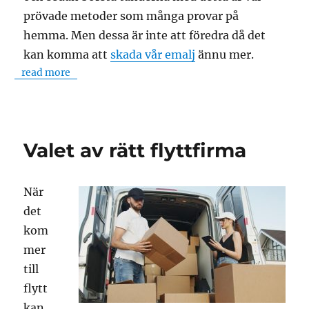
prövade metoder som många provar på
hemma. Men dessa är inte att föredra då det
kan komma att
skada vår emalj
ännu mer.
read more
Valet av rätt flyttfirma
När
det
kom
mer
till
flytt
kan