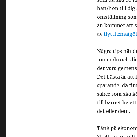
han/hon till dig
omställning som 
än kommer att se
av
flyttfirmaigö
Några tips när d
Innan du och din
det vara gemens
Det bästa är att
sparande, då fin
saker som ska k
till barnet ha et
det eller dem.
Tänk på ekono
Skaffa gärna ett