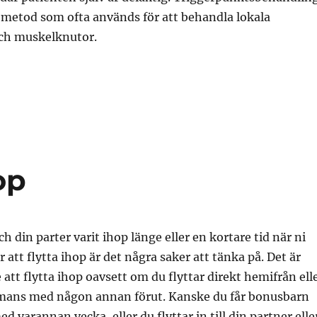
n metod som ofta används för att behandla lokala
och muskelknutor.
op
h din parter varit ihop länge eller en kortare tid när ni
 att flytta ihop är det några saker att tänka på. Det är
 att flytta ihop oavsett om du flyttar direkt hemifrån ell
mmans med någon annan förut. Kanske du får bonusbarn
 varannan vecka, eller du flyttar in till din partner elle