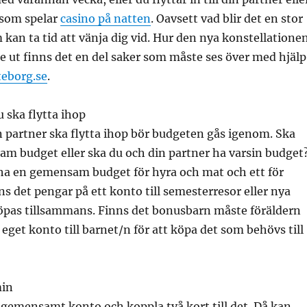
 som spelar
casino på natten
. Oavsett vad blir det en stor
kan ta tid att vänja dig vid. Hur den nya konstellatione
 ut finns det en del saker som måste ses över med hjälp
teborg.se
.
u ska flytta ihop
 partner ska flytta ihop bör budgeten gås igenom. Ska
am budget eller ska du och din partner ha varsin budget
 ha en gemensam budget för hyra och mat och ett för
ns det pengar på ett konto till semesterresor eller nya
öpas tillsammans. Finns det bonusbarn måste föräldern
t eget konto till barnet/n för att köpa det som behövs till
min
 gemensamt konto och koppla två kort till det. Då kan