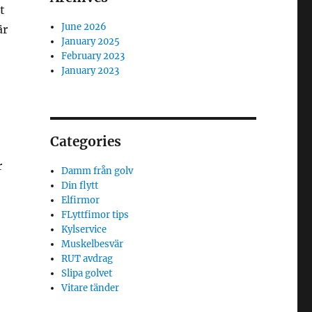
t
June 2026
är
January 2025
February 2023
January 2023
Categories
r
Damm från golv
Din flytt
Elfirmor
FLyttfimor tips
Kylservice
Muskelbesvär
RUT avdrag
Slipa golvet
Vitare tänder