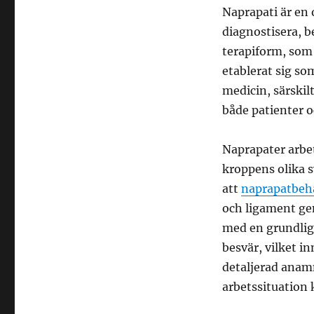
Naprapati är en
diagnostisera, b
terapiform, som 
etablerat sig s
medicin, särskil
både patienter o
Naprapater arbet
kroppens olika s
att
naprapatbeh
och ligament gen
med en grundlig 
besvär, vilket in
detaljerad anamn
arbetssituation 