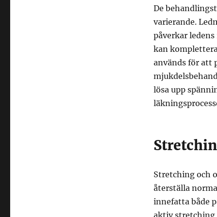
De behandlingst
varierande. Ledm
påverkar ledens 
kan komplettera
används för att
mjukdelsbehandl
lösa upp spänni
läkningsprocess
Stretchin
Stretching och 
återställa norma
innefatta både p
aktiv stretching