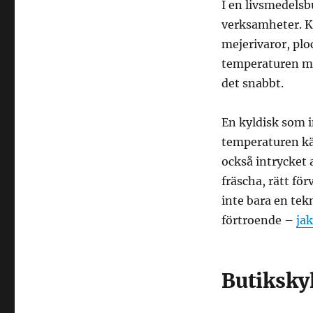
I en livsmedelsb
verksamheter. Ku
mejerivaror, plo
temperaturen må
det snabbt.
En kyldisk som i
temperaturen kä
också intrycket 
fräscha, rätt för
inte bara en tekn
förtroende –
jak
Butikskyl