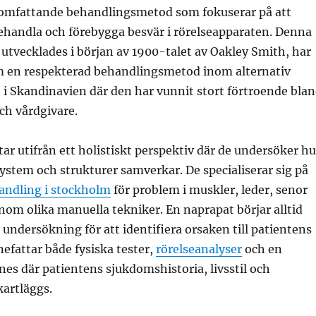
 omfattande behandlingsmetod som fokuserar på att
ehandla och förebygga besvär i rörelseapparaten. Denna
utvecklades i början av 1900-talet av Oakley Smith, har
om en respekterad behandlingsmetod inom alternativ
t i Skandinavien där den har vunnit stort förtroende bla
ch vårdgivare.
ar utifrån ett holistiskt perspektiv där de undersöker hu
ystem och strukturer samverkar. De specialiserar sig på
andling i stockholm
för problem i muskler, leder, senor
om olika manuella tekniker. En naprapat börjar alltid
undersökning för att identifiera orsaken till patientens
nefattar både fysiska tester,
rörelseanalyser
och en
es där patientens sjukdomshistoria, livsstil och
kartläggs.