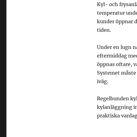
Kyl- och frysanl
temperatur under
kunder öppnar dö
tiden.
Under en lugn n
eftermiddag med
öppnas oftare, v
Systemet måste 
iväg.
Regelbunden kylse
kylanläggning int
praktiska vardag