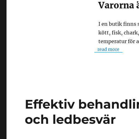
Varorna ä
I en butik finns
kött, fisk, chark
temperatur för a
read more
Effektiv behandl
och ledbesvär