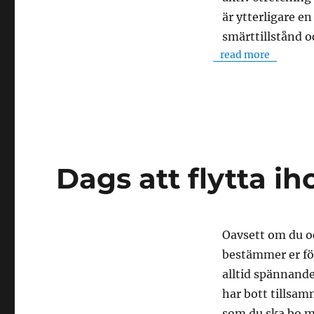
är ytterligare e
smärttillstånd 
read more
Dags att flytta ih
Oavsett om du oc
bestämmer er för
alltid spännande
har bott tillsa
som du ska bo med