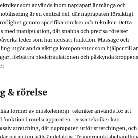
ekniker som används inom naprapati är många och
obilisering är en central del, där naprapaten försiktigt
rörlighet genom specifika rörelser och tekniker. Detta
s med manipulation, där snabba och precisa rörelser
 påverka leder som har nedsatt funktion. Massage och
ing utgör andra viktiga komponenter som hjälper till at
ngar, förbättra blodcirkulationen och påskynda kroppen
er.
g & rörelse
olika former av muskelenergi-tekniker används för att
l funktion i rörelseapparaten. Dessa tekniker kan
assiv stretching, där naprapaten utför stretchingen, och
 där patienten själv är delaktig. Triggerpunktsbehandlin