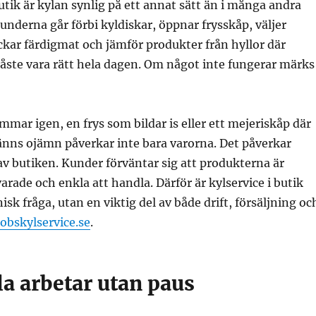
utik är kylan synlig på ett annat sätt än i många andra
nderna går förbi kyldiskar, öppnar frysskåp, väljer
ckar färdigmat och jämför produkter från hyllor där
ste vara rätt hela dagen. Om något inte fungerar märks
mmar igen, en frys som bildar is eller ett mejeriskåp där
nns ojämn påverkar inte bara varorna. Det påverkar
av butiken. Kunder förväntar sig att produkterna är
varade och enkla att handla. Därför är kylservice i butik
isk fråga, utan en viktig del av både drift, försäljning oc
obskylservice.se
.
a arbetar utan paus