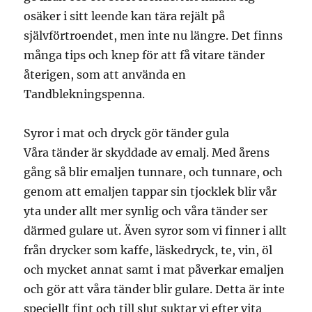
osäker i sitt leende kan tära rejält på
självförtroendet, men inte nu längre. Det finns
många tips och knep för att få vitare tänder
återigen, som att använda en
Tandblekningspenna.
Syror i mat och dryck gör tänder gula
Våra tänder är skyddade av emalj. Med årens
gång så blir emaljen tunnare, och tunnare, och
genom att emaljen tappar sin tjocklek blir vår
yta under allt mer synlig och våra tänder ser
därmed gulare ut. Även syror som vi finner i allt
från drycker som kaffe, läskedryck, te, vin, öl
och mycket annat samt i mat påverkar emaljen
och gör att våra tänder blir gulare. Detta är inte
speciellt fint och till slut suktar vi efter vita