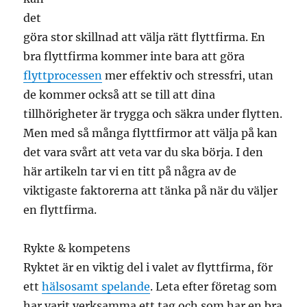
det
göra stor skillnad att välja rätt flyttfirma. En
bra flyttfirma kommer inte bara att göra
flyttprocessen
mer effektiv och stressfri, utan
de kommer också att se till att dina
tillhörigheter är trygga och säkra under flytten.
Men med så många flyttfirmor att välja på kan
det vara svårt att veta var du ska börja. I den
här artikeln tar vi en titt på några av de
viktigaste faktorerna att tänka på när du väljer
en flyttfirma.
Rykte & kompetens
Ryktet är en viktig del i valet av flyttfirma, för
ett
hälsosamt spelande
. Leta efter företag som
har varit verksamma ett tag och som har en bra