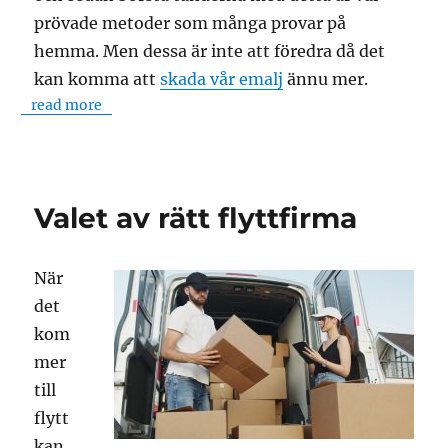
prövade metoder som många provar på
hemma. Men dessa är inte att föredra då det
kan komma att
skada vår emalj
ännu mer.
read more
Valet av rätt flyttfirma
När
det
kom
mer
till
flytt
kan